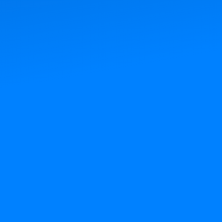
03
Herramientas y
tecnologías de última
generación
– Cirugía guiada
– Sedación consciente