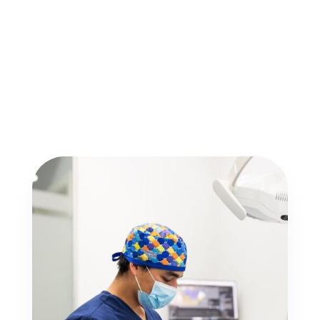
buzon@robladent.com