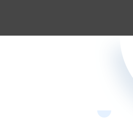

Llámanos
914 167 248

Dirección
Calle Sánchez Pacheco
Nº50 28002 Madrid.

Email