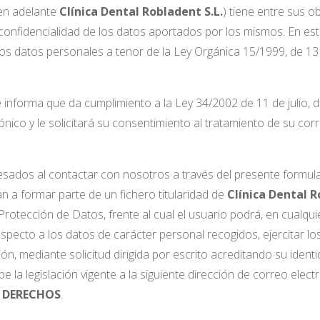
en adelante
Clínica Dental Robladent S.L.
) tiene entre sus ob
confidencialidad de los datos aportados por los mismos. En es
os datos personales a tenor de la Ley Orgánica 15/1999, de 13
 informa que da cumplimiento a la Ley 34/2002 de 11 de julio, d
nico y le solicitará su consentimiento al tratamiento de su cor
eresados al contactar con nosotros a través del presente formul
an a formar parte de un fichero titularidad de
Clínica Dental R
 Protección de Datos, frente al cual el usuario podrá, en cualq
especto a los datos de carácter personal recogidos, ejercitar l
ón, mediante solicitud dirigida por escrito acreditando su identid
e la legislación vigente a la siguiente dirección de correo elec
O DERECHOS
.